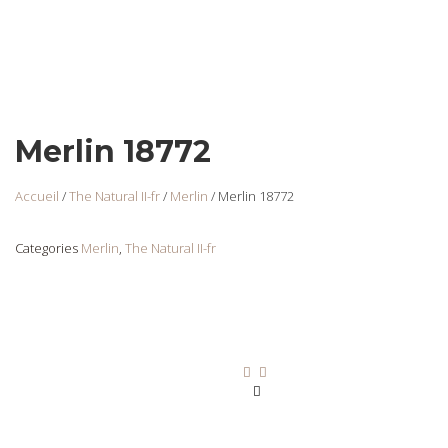
Merlin 18772
Accueil
/
The Natural II-fr
/
Merlin
/ Merlin 18772
Categories
Merlin
,
The Natural II-fr
Merlin 18751
Login
to view
prices
Ajouter au panier