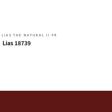
Ajouter Au Panier
,
LIAS
THE NATURAL II-FR
Lias 18739
Ajouter Au Panier