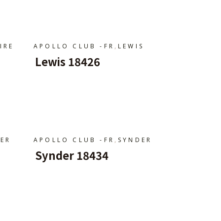
,
IRE
APOLLO CLUB -FR
LEWIS
Lewis 18426
Ajouter Au Panier
,
ER
APOLLO CLUB -FR
SYNDER
Synder 18434
Ajouter Au Panier