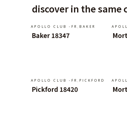
discover in the same c
,
APOLLO CLUB -FR
BAKER
APOL
Baker 18347
Mort
Ajouter Au Panier
A
,
APOLLO CLUB -FR
PICKFORD
APOL
Pickford 18420
Mort
Ajouter Au Panier
A