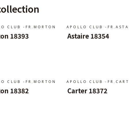
ollection
,
,
LO CLUB -FR
MORTON
APOLLO CLUB -FR
ASTA
on 18393
Astaire 18354
jouter Au Panier
Ajouter Au Panier
,
,
LO CLUB -FR
MORTON
APOLLO CLUB -FR
CART
on 18382
Carter 18372
jouter Au Panier
Ajouter Au Panier