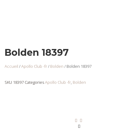
Bolden 18397
Accueil
/
Apollo Club -fr
/
Bolden
/ Bolden 18397
SKU
18397
Categories
Apollo Club -fr
,
Bolden
Bolden 18398
Login
to view
prices
Ajouter au panier