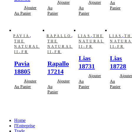
Ajouter
Ajouter
Au
Ajouter
Au
Au
Panier
Au Panier
Panier
Panier
,
,
,
,
PAVIA
RAPALLO
LIAS
THE
LIAS
TH
THE
THE
NATURAL
NATURA
NATURAL
NATURAL
II-FR
II-FR
II-FR
II-FR
Lias
Lias
Pavia
Rapallo
18731
18728
18805
17214
Ajouter
Ajoute
Ajouter
Ajouter
Au
Au
Au Panier
Au
Panier
Panier
Panier
Home
l'Entreprise
Trade