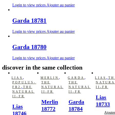
Login to view prices
Ajouter au panier
Garda 18781
Login to view prices
Ajouter au panier
Garda 18780
Login to view prices
Ajouter au panier
discover in the same collection
,
,
,
,
LIAS
MERLIN
GARDA
LIAS
TH
POPULUS-
THE
THE
NATURA
,
FR2
THE
NATURAL
NATURAL
II-FR
NATURAL
II-FR
II-FR
Lias
II-FR
Merlin
Garda
18733
Lias
18772
18784
18746
Ajoute