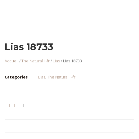
Lias 18733
Accueil
/
The Natural II-fr
/
Lias
/ Lias 18733
Categories
Lias
,
The Natural II-fr
Lias 18725
Login to view prices
Ajouter au panier