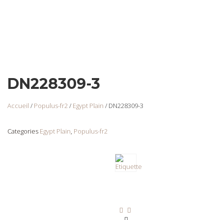
DN228309-3
Accueil
/
Populus-fr2
/
Egypt Plain
/ DN228309-3
Categories
Egypt Plain
,
Populus-fr2
DNF-2338901 Earth
Login
to view
prices