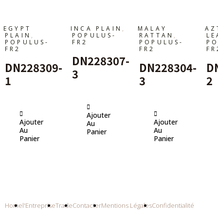
,
EGYPT
INCA PLAIN
MALAY
AZ
,
,
PLAIN
POPULUS-
RATTAN
LE
POPULUS-
FR2
POPULUS-
PO
FR2
FR2
FR
DN228307-
DN228309-
DN228304-
D
3
1
3
2
Ajouter
Ajouter
Ajouter
Au
Au
Au
Panier
Panier
Panier
Home
l'Entreprise
Trade
Contacter
Mentions Légales
Confidentialité