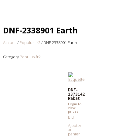
DNF-2338901 Earth
Accueil
/
Populus-fr2
/ DNF-2338901 Earth
Category
Populus-fr2
DNF-
2373142
Rabat
Login to
view
prices
Ajouter
au
panier