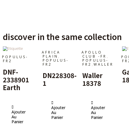
discover in the same collection
AFRICA
APOLLO
,
,
PLAIN
CLUB -FR
POPULUS-
PO
POPULUS-
POPULUS-
FR2
FR
,
FR2
FR2
WALLER
DNF-
G
DN228308-
Waller
2338901
1
1
18378
Earth
Ajouter
Ajouter
Ajouter
Au
Au
Au
Panier
Panier
Panier