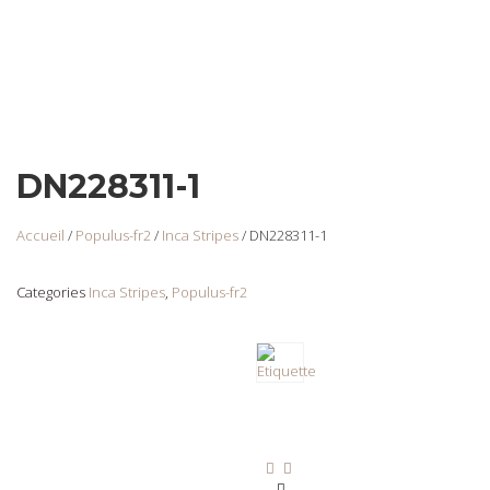
DN228311-1
Accueil
/
Populus-fr2
/
Inca Stripes
/ DN228311-1
Categories
Inca Stripes
,
Populus-fr2
DNF-2373142 Rabat
Login
to view
prices