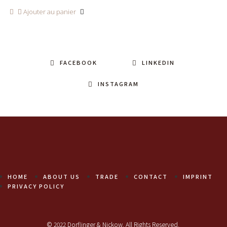
Ajouter au panier
FACEBOOK
LINKEDIN
INSTAGRAM
HOME
ABOUT US
TRADE
CONTACT
IMPRINT
PRIVACY POLICY
© 2022 Dorflinger & Nickow. All Rights Reserved.
http://Creapardesenvolvimento.com