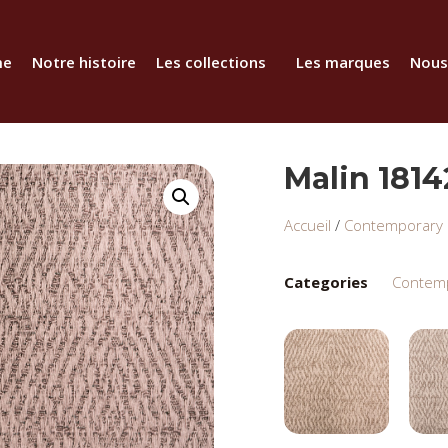
me
Notre histoire
Les collections
Les marques
Nous
Malin 1814
Accueil
/
Contemporary S
Categories
Contemp