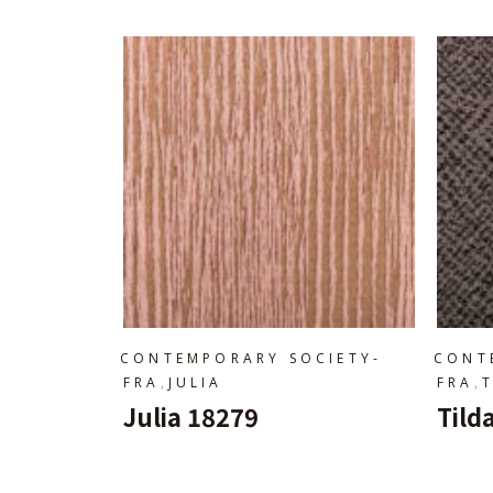
CONTEMPORARY SOCIETY-
CONT
,
,
FRA
JULIA
FRA
Julia 18279
Tild
Ajouter Au Panier