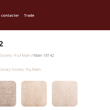
 contacter
Trade
2
ociety- fra
/
Malin
/ Malin 18142
orary Society- fra
,
Malin