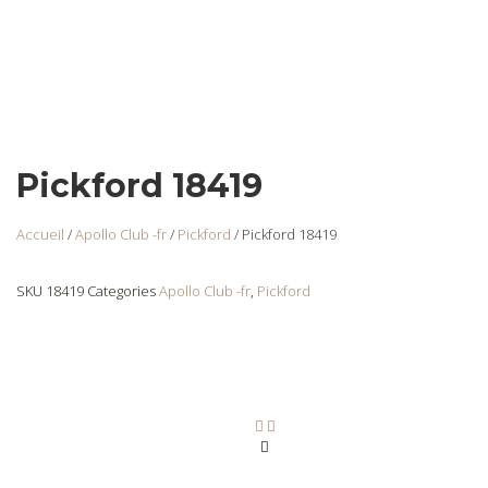
Pickford 18419
Accueil
/
Apollo Club -fr
/
Pickford
/ Pickford 18419
SKU
18419
Categories
Apollo Club -fr
,
Pickford
Pickford 18423
Login
to view
prices
Ajouter au panier