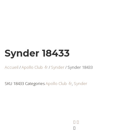
Synder 18433
Accueil
/
Apollo Club -fr
/
Synder
/ Synder 18433
SKU
18433
Categories
Apollo Club -fr
,
Synder
Synder 18434
Login
to view
prices
Ajouter au panier