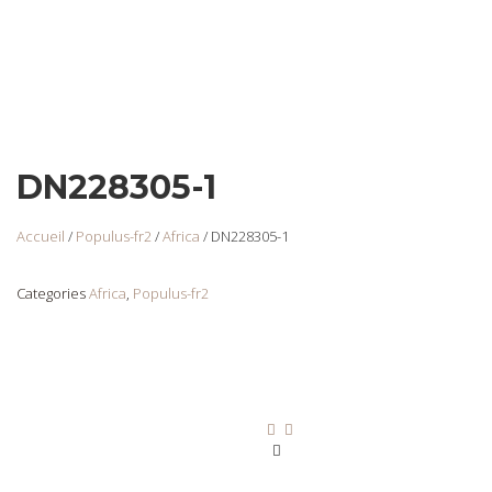
DN228305-1
Accueil
/
Populus-fr2
/
Africa
/ DN228305-1
Categories
Africa
,
Populus-fr2
DN228305-2
Login
to view
prices
Ajouter au panier