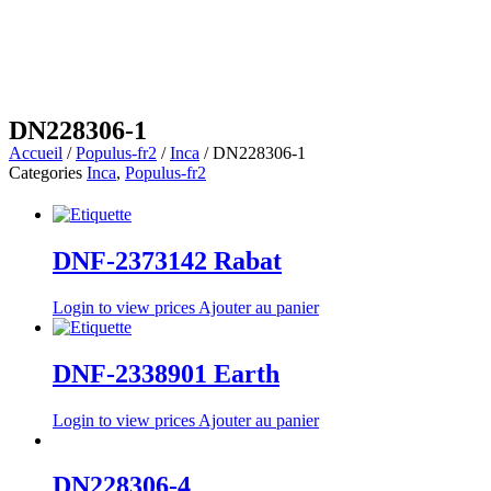
DN228306-1
Accueil
/
Populus-fr2
/
Inca
/ DN228306-1
Categories
Inca
,
Populus-fr2
DNF-2373142 Rabat
Login to view prices
Ajouter au panier
DNF-2338901 Earth
Login to view prices
Ajouter au panier
DN228306-4