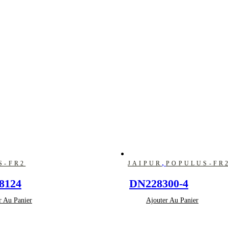
,
S-FR2
JAIPUR
POPULUS-FR
18124
DN228300-4
r Au Panier
Ajouter Au Panier