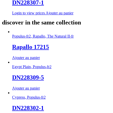
DN228307-1
Login to view prices
Ajouter au panier
discover in the same collection
Populus-fr2
,
Rapallo
,
The Natural II-fr
Rapallo 17215
Ajouter au panier
Egypt Plain
,
Populus-fr2
DN228309-5
Ajouter au panier
Cypress
,
Populus-fr2
DN228302-1