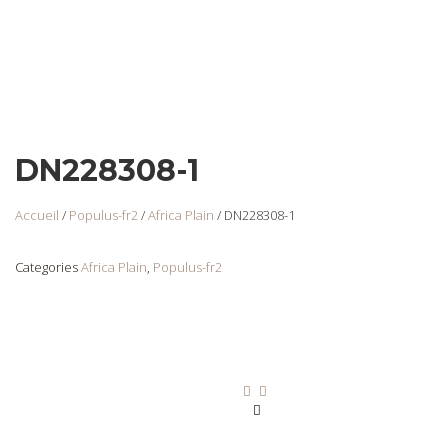
DN228308-1
Accueil
/
Populus-fr2
/
Africa Plain
/ DN228308-1
Categories
Africa Plain
,
Populus-fr2
DN228308-2
Login
to view
prices
Ajouter au panier