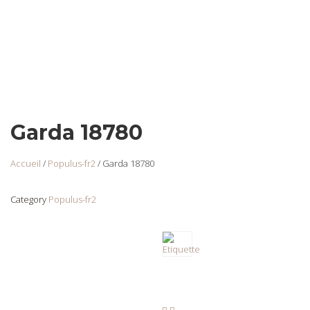
Garda 18780
Accueil
/
Populus-fr2
/ Garda 18780
Category
Populus-fr2
DNF-2373142 Rabat
Login
to view
prices